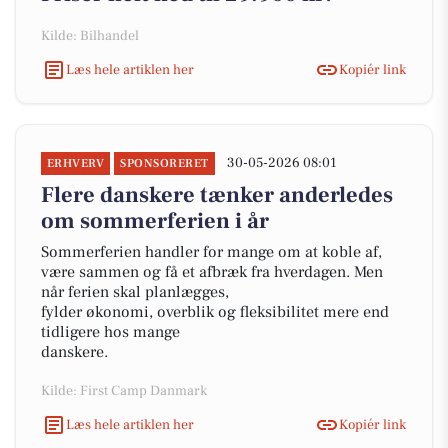
Kilde: Bilhandel
Læs hele artiklen her
Kopiér link
30-05-2026 08:01
ERHVERV
SPONSORERET
Flere danskere tænker anderledes
om sommerferien i år
Sommerferien handler for mange om at koble af,
være sammen og få et afbræk fra hverdagen. Men
når ferien skal planlægges,
fylder økonomi, overblik og fleksibilitet mere end
tidligere hos mange
danskere.
Kilde: First Camp Danmark
Læs hele artiklen her
Kopiér link