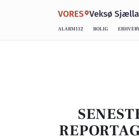
VORES
Veksø Sjæll
ALARM112
BOLIG
ERHVER
SENEST
REPORTAG