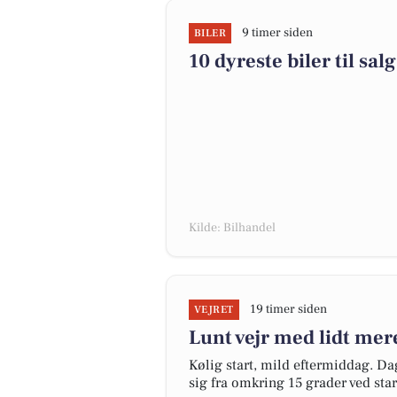
9 timer siden
BILER
10 dyreste biler til s
Kilde: Bilhandel
19 timer siden
VEJRET
Lunt vejr med lidt mere
Kølig start, mild eftermiddag. Da
sig fra omkring 15 grader ved star