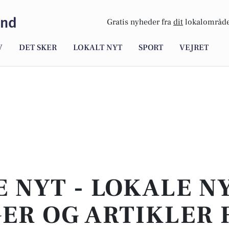
and
Gratis nyheder fra
dit
lokalområde
V
DET SKER
LOKALT NYT
SPORT
VEJRET
E NYT - LOKALE N
ER OG ARTIKLER 