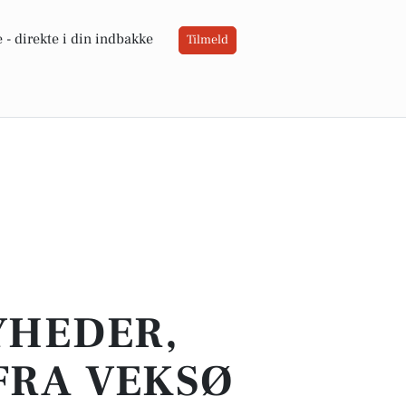
 -
direkte i din indbakke
Tilmeld
YHEDER,
FRA VEKSØ