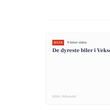
9 timer siden
BILER
De dyreste biler i Veksø
Kilde: Bilhandel