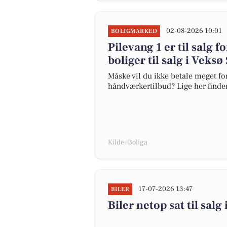
02-08-2026 10:01
BOLIGMARKED
Pilevang 1 er til salg f
boliger til salg i Veksø
Måske vil du ikke betale meget for
håndværkertilbud? Lige her finder 
Kilde: Boliga
17-07-2026 13:47
BILER
Biler netop sat til salg