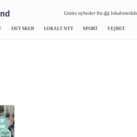
and
Gratis nyheder fra
dit
lokalområde
V
DET SKER
LOKALT NYT
SPORT
VEJRET