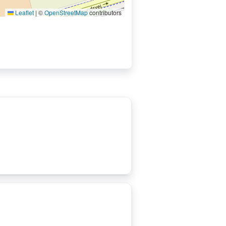
Leaflet
|
©
OpenStreetMap
contributors