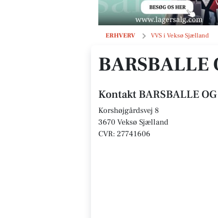
BARSBALLE OG SØNNER ApS
ERHVERV
VVS i Veksø Sjælland
BARSBALLE 
Kontakt BARSBALLE OG
Korshøjgårdsvej 8
3670 Veksø Sjælland
CVR: 27741606