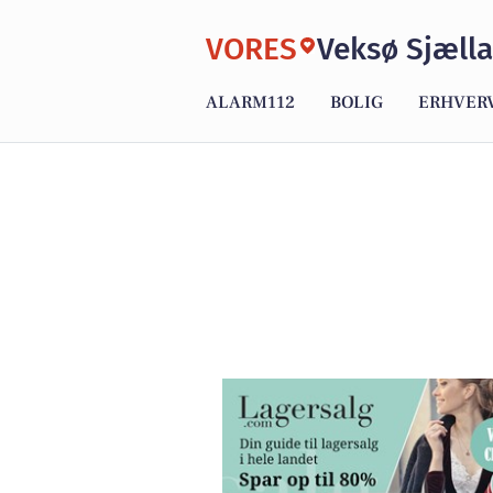
VORES
Veksø Sjæll
ALARM112
BOLIG
ERHVER