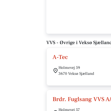
VVS - Øvrige i Veksø Sjællan
A-Tec
Holmevej 59
3670 Veksø Sjælland
Brdr. Fuglsang VVS A
Holmevej 57