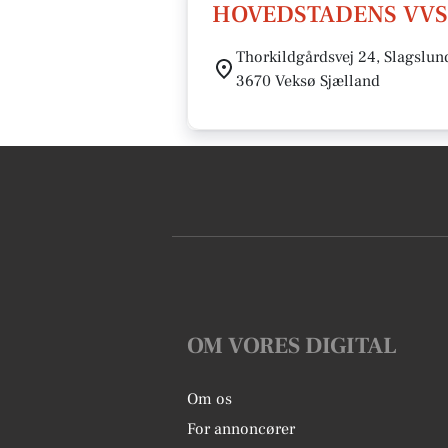
HOVEDSTADENS VVS 
Thorkildgårdsvej 24, Slagslun
3670 Veksø Sjælland
OM VORES DIGITAL
Om os
For annoncører