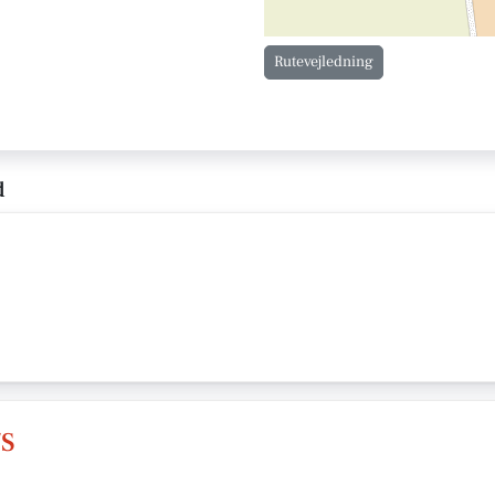
Rutevejledning
d
/S