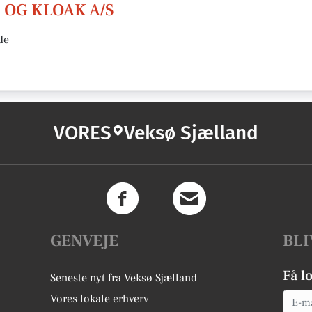
OG KLOAK A/S
de
VORES
Veksø Sjælland
GENVEJE
BLI
Få l
Seneste nyt fra Veksø Sjælland
Email
Vores lokale erhverv