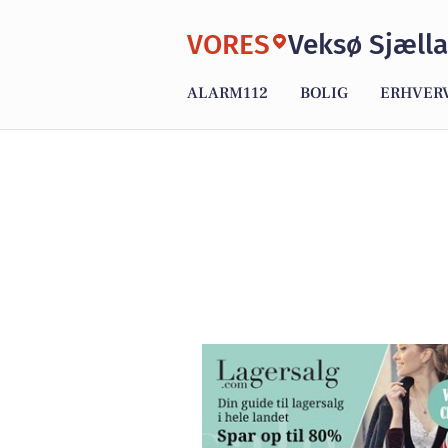
VORES
Veksø Sjæll
ALARM112
BOLIG
ERHVER