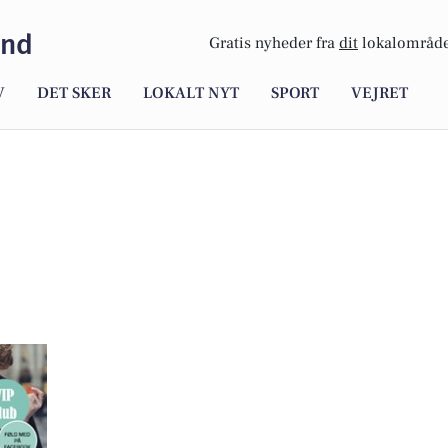
and
Gratis nyheder fra
dit
lokalområde
V
DET SKER
LOKALT NYT
SPORT
VEJRET