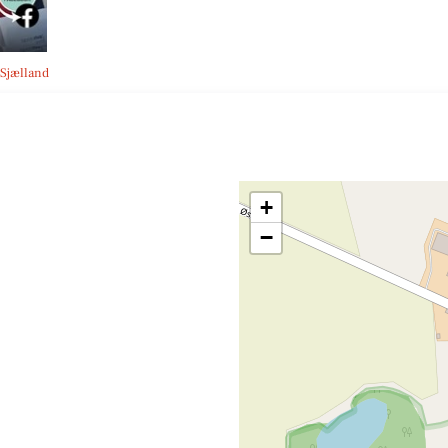
 Sjælland
+
−