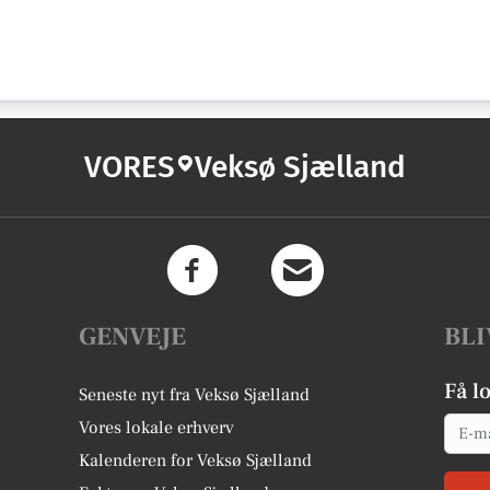
VORES
Veksø Sjælland
GENVEJE
BLI
Få l
Seneste nyt fra Veksø Sjælland
Email
Vores lokale erhverv
Kalenderen for Veksø Sjælland