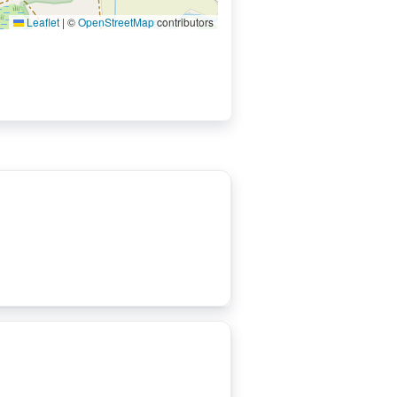
Leaflet
|
©
OpenStreetMap
contributors