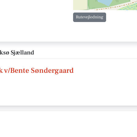
Rutevejledning
eksø Sjælland
k v/Bente Søndergaard