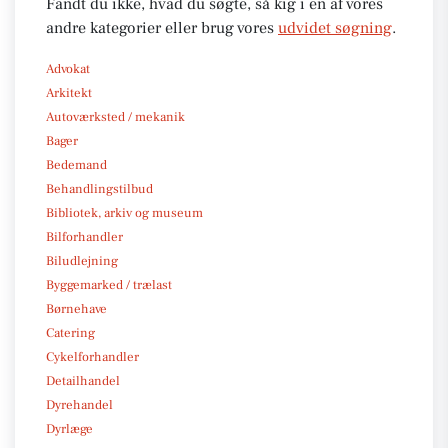
Fandt du ikke, hvad du søgte, så kig i en af vores
andre kategorier eller brug vores
udvidet søgning
.
Advokat
Arkitekt
Autoværksted / mekanik
Bager
Bedemand
Behandlingstilbud
Bibliotek, arkiv og museum
Bilforhandler
Biludlejning
Byggemarked / trælast
Børnehave
Catering
Cykelforhandler
Detailhandel
Dyrehandel
Dyrlæge