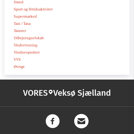
Smed
Sport og fritidsaktivitet
Supermarked
Taxi / Taxa
Tømrer
Udlejningselskab
Undervisning
Vinduespudser
VVS
Øvrige
VORES
Veksø Sjælland