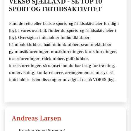
VEKSØ SJÆLLAND - SE TOP 10
SPORT OG FRITIDSAKTIVITET
Find de rette
eller bedste s
for dig i
ports- og fritidsaktiviteter
[
by
]. I vores overblik finder du
s
i
ports- og fritidsaktiviteter
[
by
].
Oversigten indeholder fodboldklubber,
håndboldklubber, badmintonklubber, svømmeklubber,
gymnastikforeninger, musikforeninger, kunstforeninger,
teaterforeninger, rideklubber, golfklubber,
idrætsforeninger
, så uanset om du har brug for træning,
undervisning, konkurrencer, arrangementer, udstyr
, så
indeholder listen disse
og er udvalgt af os på VORES [
by
]
.
Andreas Larsen
Kresten Smed Stræde 4