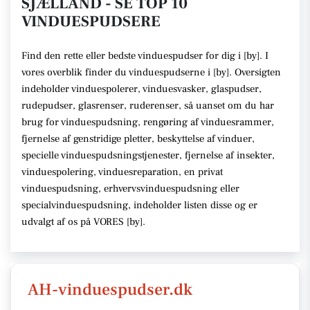
SJÆLLAND - SE TOP 10
VINDUESPUDSERE
Find den rette
eller bedste vinduespudser
for dig i [
by
]. I
vores overblik finder du vinduespudserne i [
by
].
Oversigten
indeholder vinduespolerer, vinduesvasker, glaspudser,
rudepudser, glasrenser, ruderenser,
så uanset om du har
brug for vinduespudsning, rengøring af vinduesrammer,
fjernelse af genstridige pletter, beskyttelse af vinduer,
specielle vinduespudsningstjenester, fjernelse af insekter,
vinduespolering, vinduesreparation, en privat
vinduespudsning, erhvervsvinduespudsning eller
specialvinduespudsning,
indeholder listen disse
og er
udvalgt af os på VORES [
by
]
.
AH-vinduespudser.dk