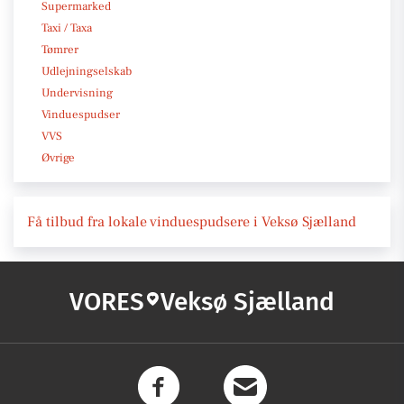
Supermarked
Taxi / Taxa
Tømrer
Udlejningselskab
Undervisning
Vinduespudser
VVS
Øvrige
Få tilbud fra lokale vinduespudsere i Veksø Sjælland
VORES
Veksø Sjælland