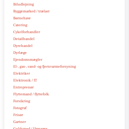
Biludlejning
Byggemarked / trælast
Børnehave
Catering
Cykelforhandler
Detailhandel
Dyrehandel
Dyrlæge
Ejendomsmægler
El-, gas-, vand- og fjernvarmeforsyning
Elektriker
Elektronik / IT
Entreprenør
Flyttemand / flyttefolk
Forsikring
Fotograf
Frisør
Gartner
Guldsmed / Urmager