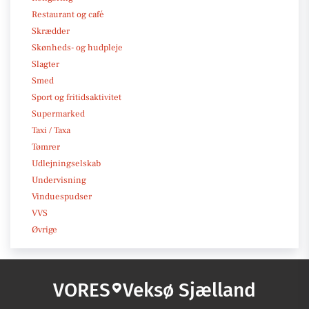
Restaurant og café
Skrædder
Skønheds- og hudpleje
Slagter
Smed
Sport og fritidsaktivitet
Supermarked
Taxi / Taxa
Tømrer
Udlejningselskab
Undervisning
Vinduespudser
VVS
Øvrige
VORES
Veksø Sjælland