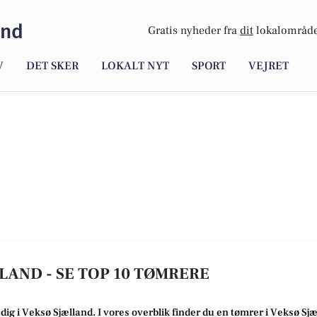
and
Gratis nyheder fra
dit
lokalområde
V
DET SKER
LOKALT NYT
SPORT
VEJRET
LAND - SE TOP 10 TØMRERE
 dig i Veksø Sjælland
. I vores overblik finder du en tømrer i Veksø Sj