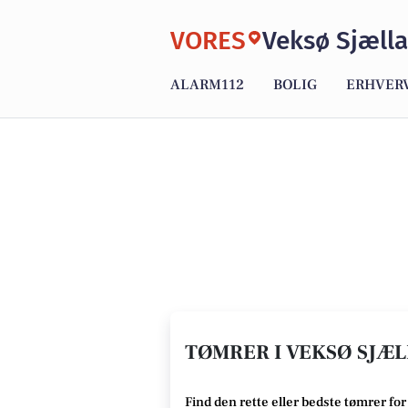
VORES
Veksø Sjæll
ALARM112
BOLIG
ERHVER
TØMRER I VEKSØ SJÆL
Find den rette
eller bedste tømrer
for