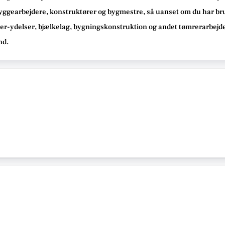
yggearbejdere, konstruktører og bygmestre,
så uanset om du har bru
ker-ydelser, bjælkelag, bygningskonstruktion og andet tømrerarbejd
nd
.