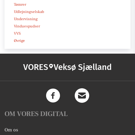
Tømrer
Udlejningselskab
Undervisning
Vinduespudser
VVS
Øvrige
VORES
Veksø Sjælland
OM VORES DIGITAL
Om os