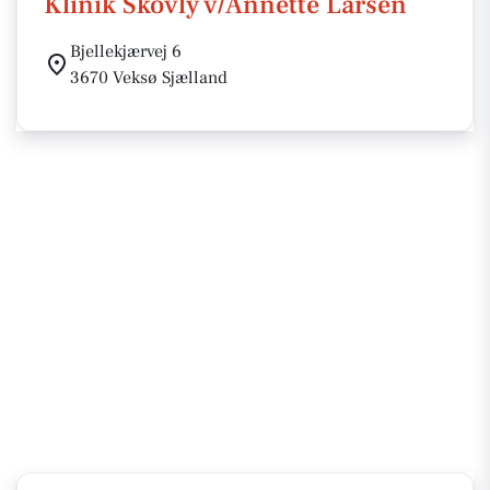
Klinik Skovly v/Annette Larsen
Bjellekjærvej 6
3670 Veksø Sjælland