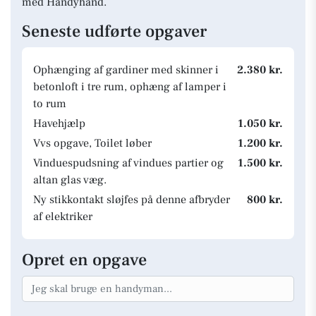
med Handyhand.
Seneste udførte opgaver
Ophænging af gardiner med skinner i
2.380 kr.
betonloft i tre rum, ophæng af lamper i
to rum
Havehjælp
1.050 kr.
Vvs opgave, Toilet løber
1.200 kr.
Vinduespudsning af vindues partier og
1.500 kr.
altan glas væg.
Ny stikkontakt sløjfes på denne afbryder
800 kr.
af elektriker
Opret en opgave